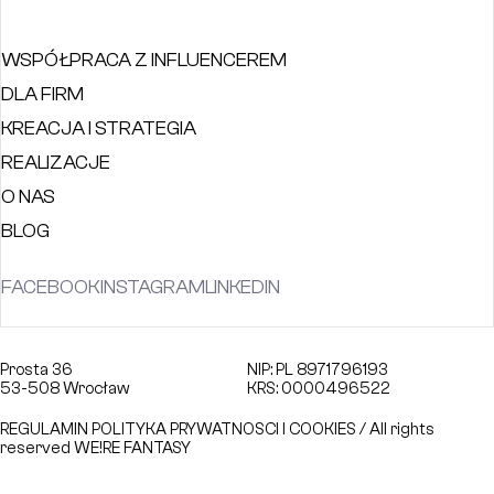
WSPÓŁPRACA Z INFLUENCEREM
DLA FIRM
KREACJA I STRATEGIA
REALIZACJE
O NAS
BLOG
FACEBOOK
INSTAGRAM
LINKEDIN
Prosta 36
NIP: PL 8971796193
53-508 Wrocław
KRS: 0000496522
REGULAMIN
POLITYKA PRYWATNOSCI I COOKIES
/ All rights
reserved WE!RE FANTASY