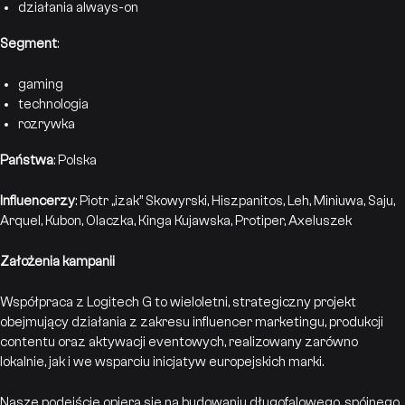
działania always-on
Segment
:
gaming
technologia
rozrywka
Państwa
: Polska
Influencerzy
: Piotr „izak” Skowyrski, Hiszpanitos, Leh, Miniuwa, Saju,
Arquel, Kubon, Olaczka, Kinga Kujawska, Protiper, Axeluszek
Założenia kampanii
Współpraca z Logitech G to wieloletni, strategiczny projekt
obejmujący działania z zakresu influencer marketingu, produkcji
contentu oraz aktywacji eventowych, realizowany zarówno
lokalnie, jak i we wsparciu inicjatyw europejskich marki.
Nasze podejście opiera się na budowaniu długofalowego, spójnego